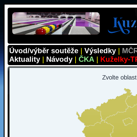
Úvod/výběr soutěže
|
Výsledky
|
MČR
Aktuality
|
Návody
|
ČKA
|
Kuželky-T
Zvolte oblas