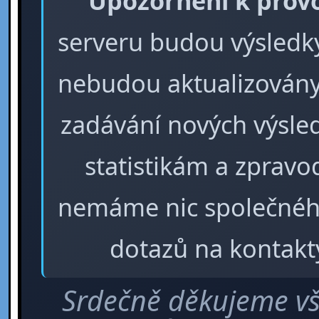
Upozornění k prov
serveru budou výsledky 
nebudou aktualizovány
zadávání nových výsle
statistikám a zpra
nemáme nic společného
dotazů na kontakt
Srdečně děkujeme vš