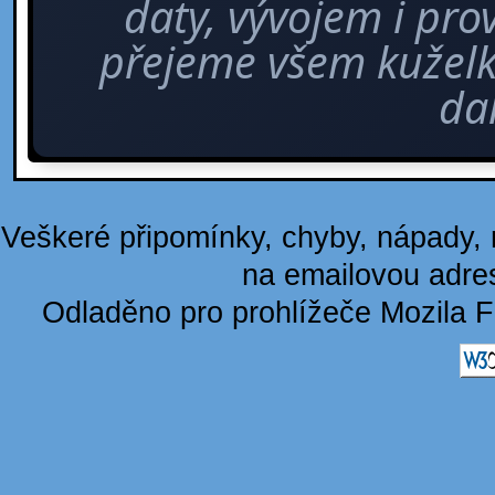
daty, vývojem i pro
přejeme všem kuže
dal
Veškeré připomínky, chyby, nápady, n
na emailovou adre
Odladěno pro prohlížeče Mozila F