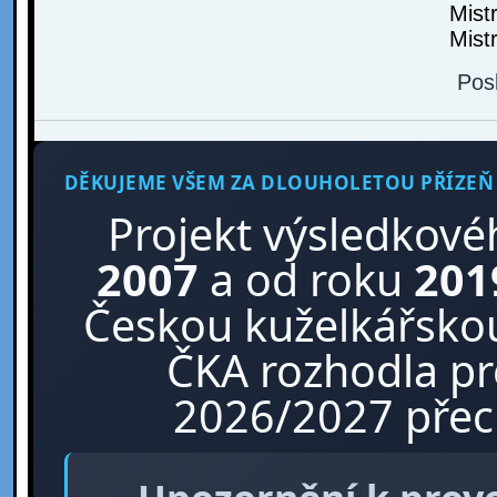
Mist
Mist
Pos
DĚKUJEME VŠEM ZA DLOUHOLETOU PŘÍZEŇ
Projekt výsledkové
2007
a od roku
201
Českou kuželkářskou
ČKA rozhodla p
2026/2027 přech