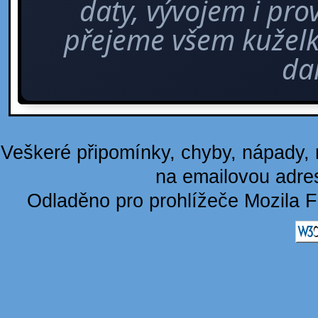
daty, vývojem i pro
přejeme všem kuže
dal
Veškeré připomínky, chyby, nápady, n
na emailovou adre
Odladěno pro prohlížeče Mozila F