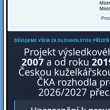
Mist
Mist
Pos
DĚKUJEME VŠEM ZA DLOUHOLETOU PŘÍZEŇ
Projekt výsledkové
2007
a od roku
201
Českou kuželkářskou
ČKA rozhodla p
2026/2027 přech