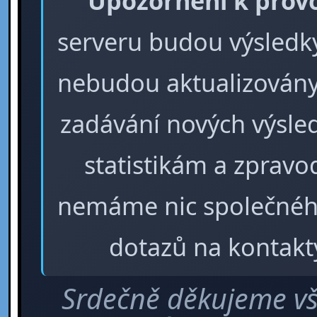
Upozornění k prov
serveru budou výsledky 
nebudou aktualizovány
zadávání nových výsle
statistikám a zpra
nemáme nic společného
dotazů na kontakt
Srdečně děkujeme vš