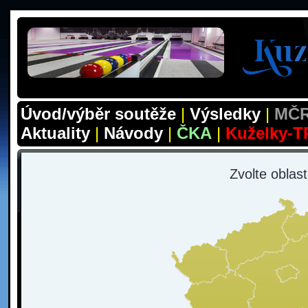
Úvod/výběr soutěže
|
Výsledky
|
MČR
Aktuality
|
Návody
|
ČKA
|
Kuželky-T
Zvolte oblas