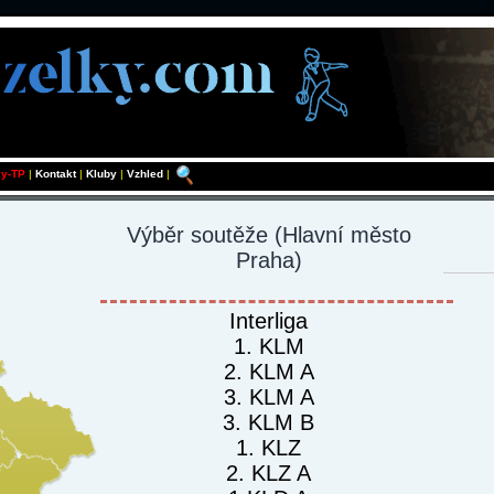
ky-TP
|
Kontakt
|
Kluby
|
Vzhled
|
Výběr soutěže
(Hlavní město
Praha)
Interliga
1. KLM
2. KLM A
3. KLM A
3. KLM B
1. KLZ
2. KLZ A