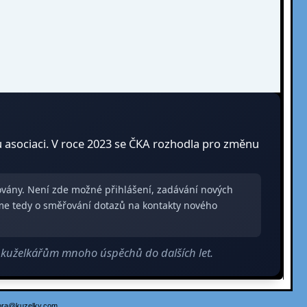
u asociaci. V roce 2023 se ČKA rozhodla pro změnu
zovány. Není zde možné přihlášení, zadávání nových
me tedy o směřování dotazů na kontakty nového
m kuželkářům mnoho úspěchů do dalších let.
ora@kuzelky.com