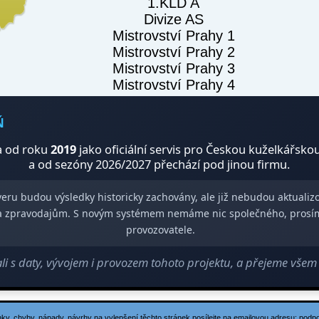
1.KLD A
Divize AS
Mistrovství Prahy 1
Mistrovství Prahy 2
Mistrovství Prahy 3
Mistrovství Prahy 4
Ň
 od roku
2019
jako oficiální servis pro Českou kuželkářsko
a od sezóny 2026/2027 přechází pod jinou firmu.
veru budou výsledky historicky zachovány, ale již nebudou aktuali
m a zpravodajům. S novým systémem nemáme nic společného, prosí
provozovatele.
 s daty, vývojem i provozem tohoto projektu, a přejeme vše
ky, chyby, nápady, návrhy na vylepšení těchto stránek posílejte na emailovou adresu:
podp