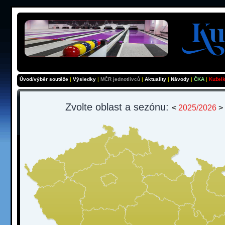
Úvod/výběr soutěže
|
Výsledky
|
MČR jednotlivců
|
Aktuality
|
Návody
|
ČKA
|
Kužel
Zvolte oblast a sezónu:
<
2025/2026
>