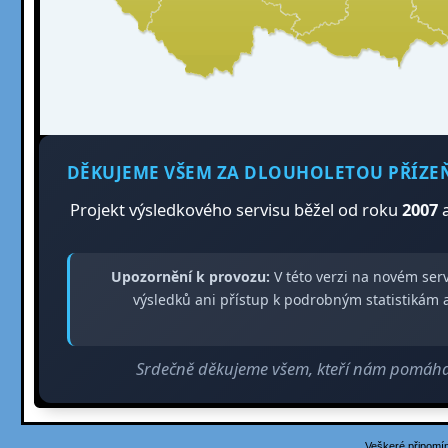
DĚKUJEME VŠEM ZA DLOUHOLETOU PŘÍZE
Projekt výsledkového servisu běžel od roku
2007
a
Upozornění k provozu:
V této verzi na novém ser
výsledků ani přístup k podrobným statistiká
Srdečně děkujeme všem, kteří nám pomáhali
Veškeré připomín