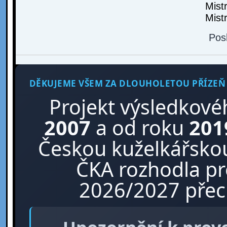
Mist
Mist
Pos
DĚKUJEME VŠEM ZA DLOUHOLETOU PŘÍZEŇ
Projekt výsledkové
2007
a od roku
201
Českou kuželkářskou
ČKA rozhodla p
2026/2027 přech