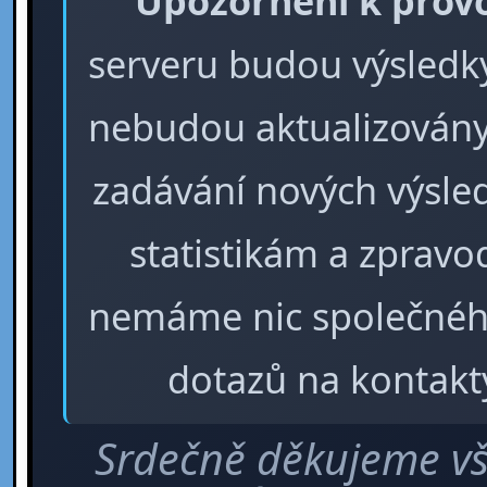
Upozornění k prov
serveru budou výsledky 
nebudou aktualizovány
zadávání nových výsle
statistikám a zpra
nemáme nic společného
dotazů na kontakt
Srdečně děkujeme vš