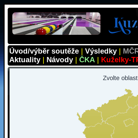
Úvod/výběr soutěže
|
Výsledky
|
MČR
Aktuality
|
Návody
|
ČKA
|
Kuželky-T
Zvolte oblas