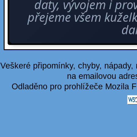
daty, vývojem i pro
přejeme všem kuže
dal
Veškeré připomínky, chyby, nápady, n
na emailovou adre
Odladěno pro prohlížeče Mozila F