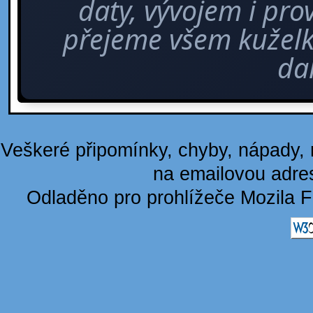
daty, vývojem i pro
přejeme všem kuže
dal
Veškeré připomínky, chyby, nápady, n
na emailovou adre
Odladěno pro prohlížeče Mozila F