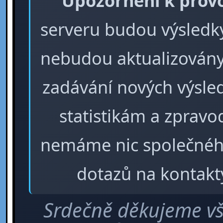
Upozornění k prov
serveru budou výsledky 
nebudou aktualizovány
zadávání nových výsle
statistikám a zpra
nemáme nic společného
dotazů na kontakt
Srdečně děkujeme vš