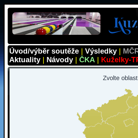
Úvod/výběr soutěže
|
Výsledky
|
MČR
Aktuality
|
Návody
|
ČKA
|
Kuželky-T
Zvolte oblas