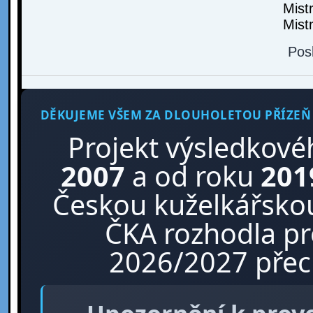
Mist
Mist
Pos
DĚKUJEME VŠEM ZA DLOUHOLETOU PŘÍZEŇ
Projekt výsledkové
2007
a od roku
201
Českou kuželkářskou
ČKA rozhodla p
2026/2027 přech