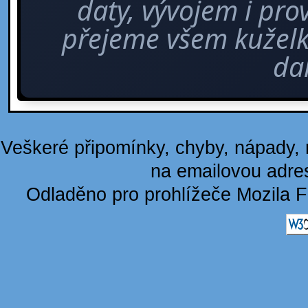
daty, vývojem i pro
přejeme všem kuže
dal
Veškeré připomínky, chyby, nápady, n
na emailovou adre
Odladěno pro prohlížeče Mozila F