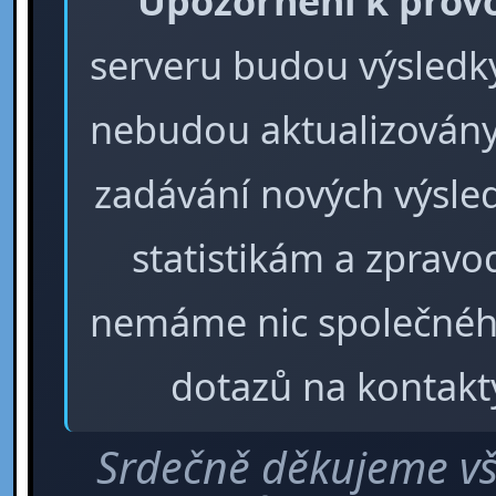
Upozornění k prov
serveru budou výsledky 
nebudou aktualizovány
zadávání nových výsle
statistikám a zpra
nemáme nic společného
dotazů na kontakt
Srdečně děkujeme vš