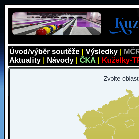
Úvod/výběr soutěže
|
Výsledky
|
MČR
Aktuality
|
Návody
|
ČKA
|
Kuželky-T
Zvolte oblas