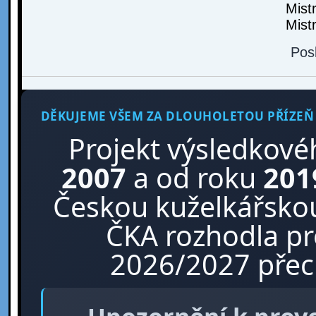
Mist
Mist
Pos
DĚKUJEME VŠEM ZA DLOUHOLETOU PŘÍZEŇ
Projekt výsledkové
2007
a od roku
201
Českou kuželkářskou
ČKA rozhodla p
2026/2027 přech