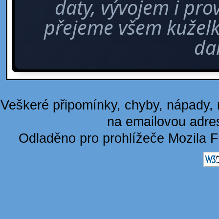
daty, vývojem i pro
přejeme všem kuže
dal
Veškeré připomínky, chyby, nápady, n
na emailovou adre
Odladěno pro prohlížeče Mozila F