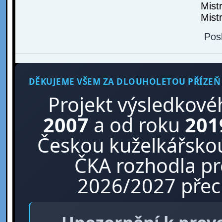
Mist
Mist
Pos
DĚKUJEME VŠEM ZA DLOUHOLETOU PŘÍZEŇ
Projekt výsledkové
2007
a od roku
201
Českou kuželkářskou
ČKA rozhodla p
2026/2027 přech