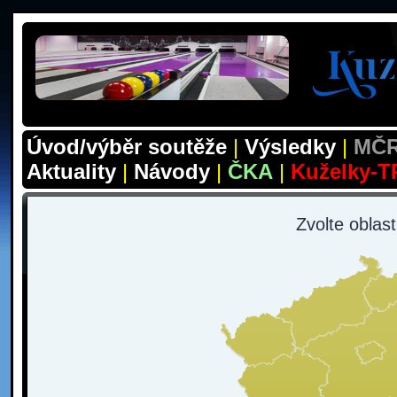
Úvod/výběr soutěže
|
Výsledky
|
MČR
Aktuality
|
Návody
|
ČKA
|
Kuželky-T
Zvolte oblas