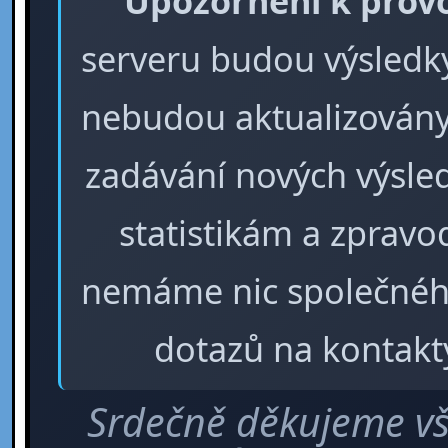
Upozornění k prov
serveru budou výsledky 
nebudou aktualizovány
zadávání nových výsle
statistikám a zpra
nemáme nic společného
dotazů na kontakt
Srdečně děkujeme vš