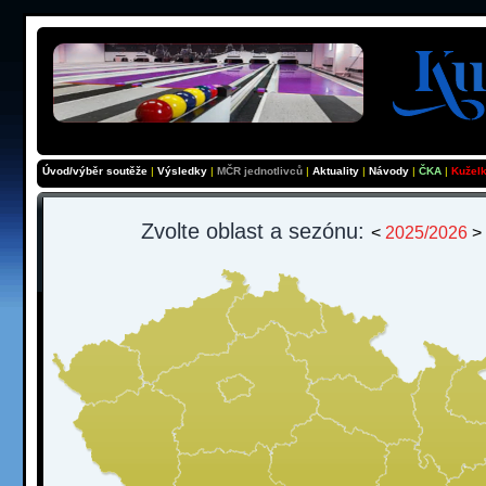
Úvod/výběr soutěže
|
Výsledky
|
MČR jednotlivců
|
Aktuality
|
Návody
|
ČKA
|
Kužel
Zvolte oblast a sezónu:
<
2025/2026
>