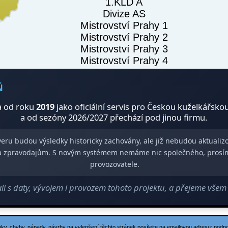
1.KLD A
Divize AS
Mistrovství Prahy 1
Mistrovství Prahy 2
Mistrovství Prahy 3
Mistrovství Prahy 4
Ň
 od roku
2019
jako oficiální servis pro Českou kuželkářsko
a od sezóny 2026/2027 přechází pod jinou firmu.
veru budou výsledky historicky zachovány, ale již nebudou aktuali
m a zpravodajům. S novým systémem nemáme nic společného, prosí
provozovatele.
 s daty, vývojem i provozem tohoto projektu, a přejeme vše
ky, chyby, nápady, návrhy na vylepšení těchto stránek posílejte na emailovou adresu:
podp