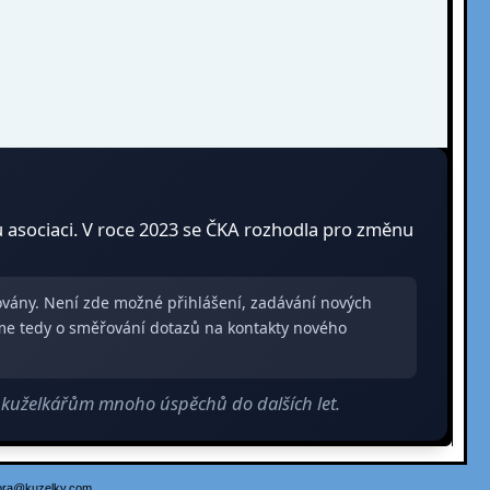
u asociaci. V roce 2023 se ČKA rozhodla pro změnu
zovány. Není zde možné přihlášení, zadávání nových
me tedy o směřování dotazů na kontakty nového
m kuželkářům mnoho úspěchů do dalších let.
ora@kuzelky.com