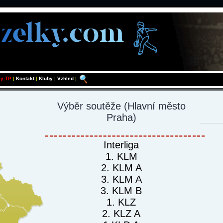
ky-TP
|
Kontakt
|
Kluby
|
Vzhled
|
Výběr soutěže
(Hlavní město
Praha)
Interliga
1. KLM
2. KLM A
3. KLM A
3. KLM B
1. KLZ
2. KLZ A