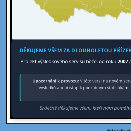
DĚKUJEME VŠEM ZA DLOUHOLETOU PŘÍZE
Projekt výsledkového servisu běžel od roku
2007
a
Upozornění k provozu:
V této verzi na novém ser
výsledků ani přístup k podrobným statistiká
Srdečně děkujeme všem, kteří nám pomáhali
Veškeré připomín