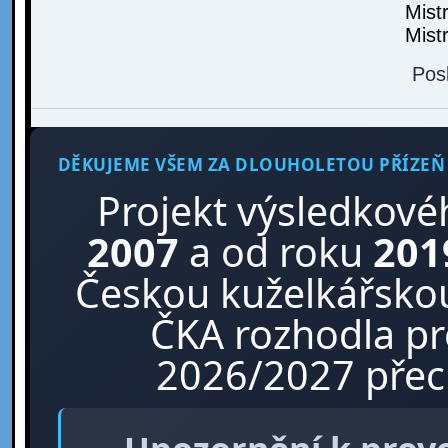
Mist
Mist
Pos
DĚKUJEME VŠEM ZA DLOUHOLETOU PŘÍZEŇ
Projekt výsledkové
2007
a od roku
201
Českou kuželkářskou
ČKA rozhodla p
2026/2027 přech