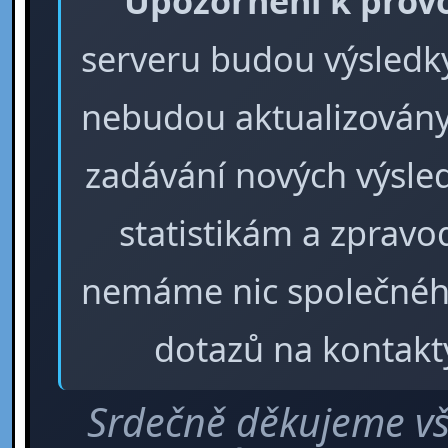
Upozornění k prov
serveru budou výsledky 
nebudou aktualizovány
zadávání nových výsle
statistikám a zpra
nemáme nic společného
dotazů na kontakt
Srdečně děkujeme vš