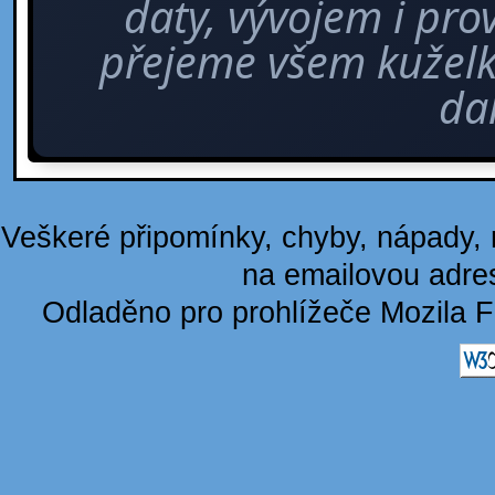
daty, vývojem i pro
přejeme všem kuže
dal
Veškeré připomínky, chyby, nápady, n
na emailovou adre
Odladěno pro prohlížeče Mozila F