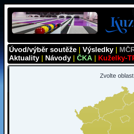
Úvod/výběr soutěže
|
Výsledky
|
MČR
Aktuality
|
Návody
|
ČKA
|
Kuželky-T
Zvolte oblas