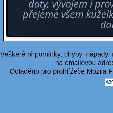
daty, vývojem i pro
přejeme všem kuže
dal
Veškeré připomínky, chyby, nápady, n
na emailovou adre
Odladěno pro prohlížeče Mozila F