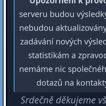
Upozornění k prov
serveru budou výsledky 
nebudou aktualizovány
zadávání nových výsle
statistikám a zpra
nemáme nic společného
dotazů na kontakt
Srdečně děkujeme vš