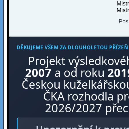
Mist
Mist
Pos
DĚKUJEME VŠEM ZA DLOUHOLETOU PŘÍZEŇ
Projekt výsledkové
2007
a od roku
201
Českou kuželkářskou
ČKA rozhodla p
2026/2027 přech