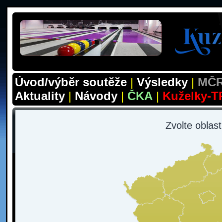
Úvod/výběr soutěže
|
Výsledky
|
MČR
Aktuality
|
Návody
|
ČKA
|
Kuželky-T
Zvolte oblas