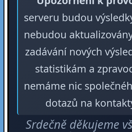
Upozornění k prov
serveru budou výsledky 
nebudou aktualizovány
zadávání nových výsle
statistikám a zpra
nemáme nic společného
dotazů na kontakt
Srdečně děkujeme vš