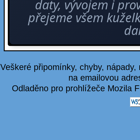
daty, vývojem i pro
přejeme všem kuže
dal
Veškeré připomínky, chyby, nápady, n
na emailovou adre
Odladěno pro prohlížeče Mozila F