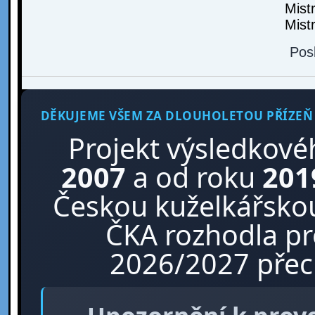
Mist
Mist
Pos
DĚKUJEME VŠEM ZA DLOUHOLETOU PŘÍZEŇ
Projekt výsledkové
2007
a od roku
201
Českou kuželkářskou
ČKA rozhodla p
2026/2027 přech