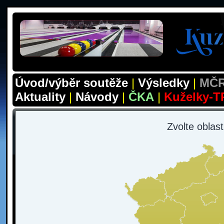
Úvod/výběr soutěže
|
Výsledky
|
MČR
Aktuality
|
Návody
|
ČKA
|
Kuželky-T
Zvolte oblas