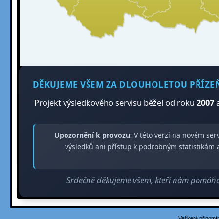
DĚKUJEME VŠEM ZA DLOUHOLETOU PŘÍZE
Projekt výsledkového servisu běžel od roku
2007
a
Upozornění k provozu:
V této verzi na novém ser
výsledků ani přístup k podrobným statistiká
Srdečně děkujeme všem, kteří nám pomáhali
Veškeré připomín