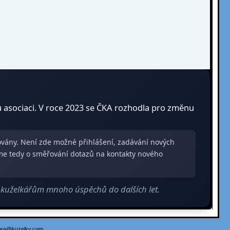
u asociaci. V roce 2023 se ČKA rozhodla pro změnu
zovány. Není zde možné přihlášení, zadávání nových
me tedy o směřování dotazů na kontakty nového
m kuželkářům mnoho úspěchů do dalších let.
ora@kuzelky.com