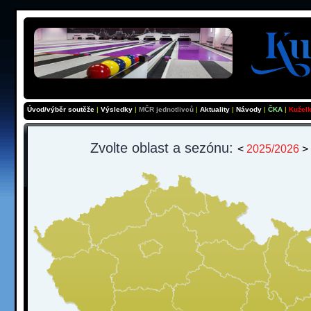
Úvod/výběr soutěže
|
Výsledky
|
MČR jednotlivců
|
Aktuality
|
Návody
|
ČKA
|
Kužel
Zvolte oblast a sezónu:
<
2025/2026
>