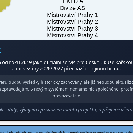
1.KLD A
Divize AS
Mistrovství Prahy 1
Mistrovství Prahy 2
Mistrovství Prahy 3
Mistrovství Prahy 4
Ň
 od roku
2019
jako oficiální servis pro Českou kuželkářsko
a od sezóny 2026/2027 přechází pod jinou firmu.
veru budou výsledky historicky zachovány, ale již nebudou aktuali
m a zpravodajům. S novým systémem nemáme nic společného, prosí
provozovatele.
 s daty, vývojem i provozem tohoto projektu, a přejeme vše
ky, chyby, nápady, návrhy na vylepšení těchto stránek posílejte na emailovou adresu:
podp