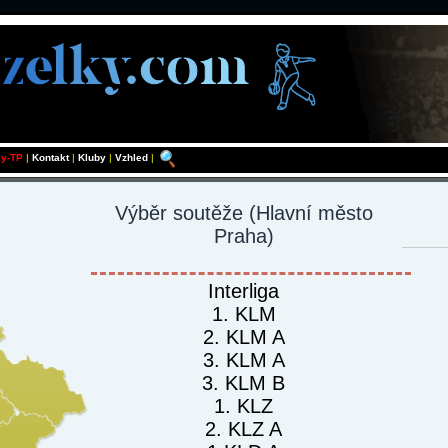
ky-TP
|
Kontakt
|
Kluby
|
Vzhled
|
Výběr soutěže
(Hlavní město
Praha)
Interliga
1. KLM
2. KLM A
3. KLM A
3. KLM B
1. KLZ
2. KLZ A