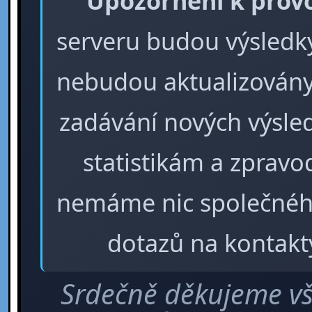
Upozornění k prov
serveru budou výsledky 
nebudou aktualizovány
zadávání nových výsle
statistikám a zpra
nemáme nic společného
dotazů na kontakt
Srdečně děkujeme vš