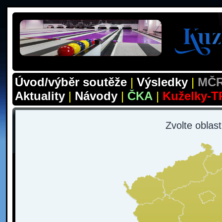
Úvod/výběr soutěže
|
Výsledky
|
MČR
Aktuality
|
Návody
|
ČKA
|
Kuželky-T
Zvolte oblas