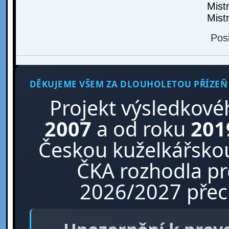
Mist
Mist
Pos
DĚKUJEME VŠEM ZA DLOUHOLETOU PŘÍZEŇ
Projekt výsledkové
2007
a od roku
201
Českou kuželkářskou
ČKA rozhodla p
2026/2027 přech