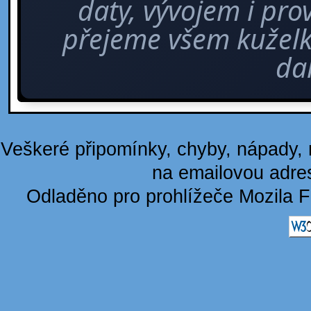
daty, vývojem i pro
přejeme všem kuže
dal
Veškeré připomínky, chyby, nápady, n
na emailovou adre
Odladěno pro prohlížeče Mozila F