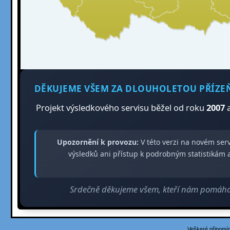
DĚKUJEME VŠEM ZA DLOUHOLETOU PŘÍZE
Projekt výsledkového servisu běžel od roku
2007
a
Upozornění k provozu:
V této verzi na novém ser
výsledků ani přístup k podrobným statistiká
Srdečně děkujeme všem, kteří nám pomáhali
Veškeré připomín