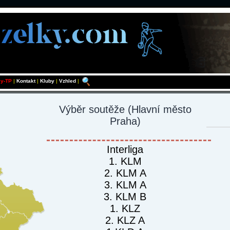
ky-TP
|
Kontakt
|
Kluby
|
Vzhled
|
Výběr soutěže
(Hlavní město
Praha)
Interliga
1. KLM
2. KLM A
3. KLM A
3. KLM B
1. KLZ
2. KLZ A