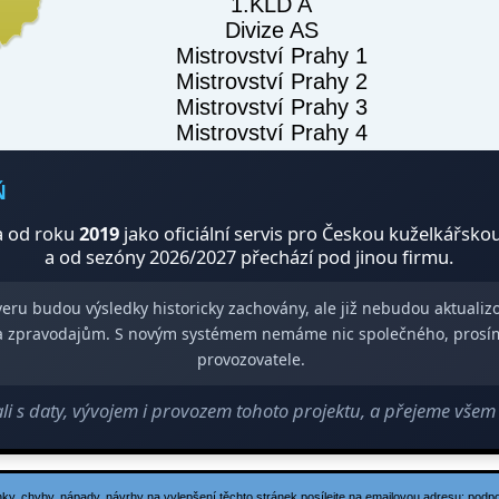
1.KLD A
Divize AS
Mistrovství Prahy 1
Mistrovství Prahy 2
Mistrovství Prahy 3
Mistrovství Prahy 4
Ň
 od roku
2019
jako oficiální servis pro Českou kuželkářsko
a od sezóny 2026/2027 přechází pod jinou firmu.
veru budou výsledky historicky zachovány, ale již nebudou aktuali
m a zpravodajům. S novým systémem nemáme nic společného, prosí
provozovatele.
 s daty, vývojem i provozem tohoto projektu, a přejeme vše
ky, chyby, nápady, návrhy na vylepšení těchto stránek posílejte na emailovou adresu:
podp