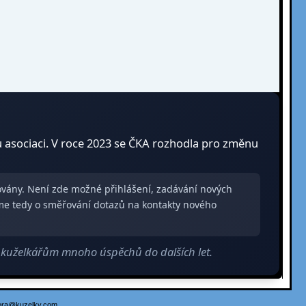
u asociaci. V roce 2023 se ČKA rozhodla pro změnu
zovány. Není zde možné přihlášení, zadávání nových
me tedy o směřování dotazů na kontakty nového
m kuželkářům mnoho úspěchů do dalších let.
ora@kuzelky.com