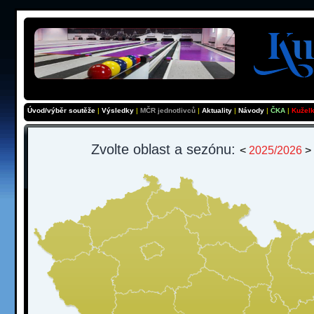
Úvod/výběr soutěže
|
Výsledky
|
MČR jednotlivců
|
Aktuality
|
Návody
|
ČKA
|
Kužel
Zvolte oblast a sezónu:
<
2025/2026
>