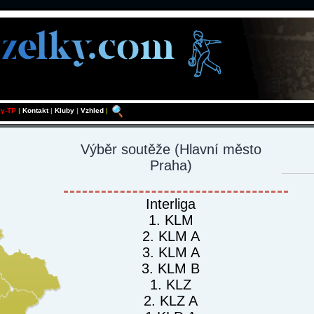
ky-TP
|
Kontakt
|
Kluby
|
Vzhled
|
Výběr soutěže
(Hlavní město
Praha)
Interliga
1. KLM
2. KLM A
3. KLM A
3. KLM B
1. KLZ
2. KLZ A