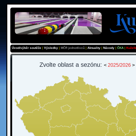
Úvod/výběr soutěže
|
Výsledky
|
MČR jednotlivců
|
Aktuality
|
Návody
|
ČKA
|
Kužel
Zvolte oblast a sezónu:
<
2025/2026
>