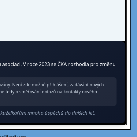
u asociaci. V roce 2023 se ČKA rozhodla pro změnu
zovány. Není zde možné přihlášení, zadávání nových
me tedy o směřování dotazů na kontakty nového
m kuželkářům mnoho úspěchů do dalších let.
ora@kuzelky.com