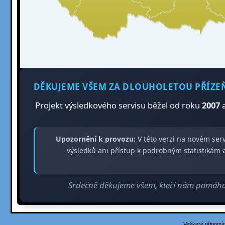
DĚKUJEME VŠEM ZA DLOUHOLETOU PŘÍZE
Projekt výsledkového servisu běžel od roku
2007
a
Upozornění k provozu:
V této verzi na novém ser
výsledků ani přístup k podrobným statistiká
Srdečně děkujeme všem, kteří nám pomáhali
Veškeré připomín