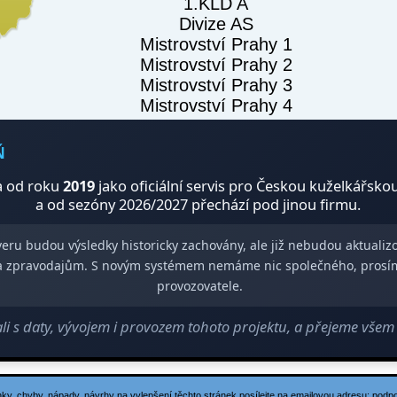
1.KLD A
Divize AS
Mistrovství Prahy 1
Mistrovství Prahy 2
Mistrovství Prahy 3
Mistrovství Prahy 4
Ň
 od roku
2019
jako oficiální servis pro Českou kuželkářsko
a od sezóny 2026/2027 přechází pod jinou firmu.
veru budou výsledky historicky zachovány, ale již nebudou aktuali
m a zpravodajům. S novým systémem nemáme nic společného, prosí
provozovatele.
 s daty, vývojem i provozem tohoto projektu, a přejeme vše
ky, chyby, nápady, návrhy na vylepšení těchto stránek posílejte na emailovou adresu:
podp