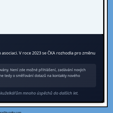
u asociaci. V roce 2023 se ČKA rozhodla pro změnu
zovány. Není zde možné přihlášení, zadávání nových
me tedy o směřování dotazů na kontakty nového
m kuželkářům mnoho úspěchů do dalších let.
ora@kuzelky.com