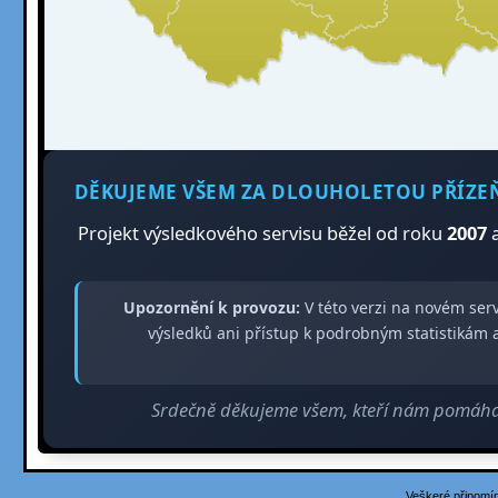
DĚKUJEME VŠEM ZA DLOUHOLETOU PŘÍZE
Projekt výsledkového servisu běžel od roku
2007
a
Upozornění k provozu:
V této verzi na novém ser
výsledků ani přístup k podrobným statistiká
Srdečně děkujeme všem, kteří nám pomáhali
Veškeré připomín