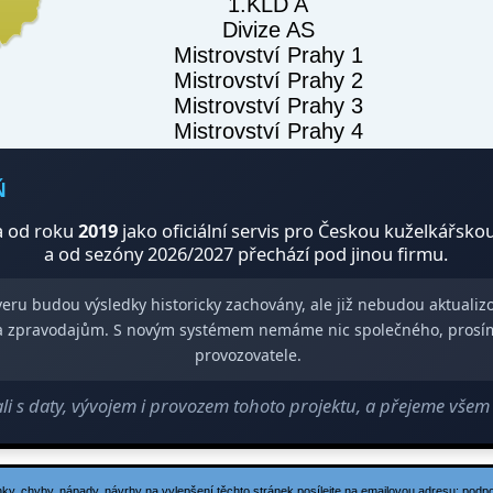
1.KLD A
Divize AS
Mistrovství Prahy 1
Mistrovství Prahy 2
Mistrovství Prahy 3
Mistrovství Prahy 4
Ň
 od roku
2019
jako oficiální servis pro Českou kuželkářsko
a od sezóny 2026/2027 přechází pod jinou firmu.
veru budou výsledky historicky zachovány, ale již nebudou aktuali
m a zpravodajům. S novým systémem nemáme nic společného, prosí
provozovatele.
 s daty, vývojem i provozem tohoto projektu, a přejeme vše
ky, chyby, nápady, návrhy na vylepšení těchto stránek posílejte na emailovou adresu:
podp