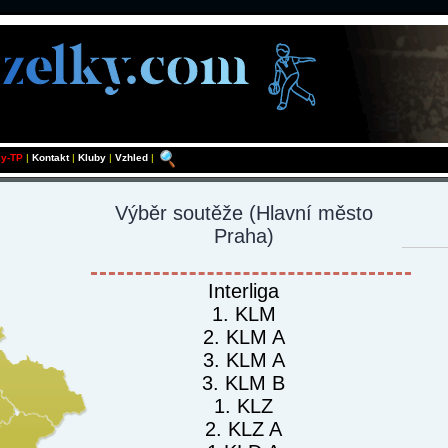
ky-TP
|
Kontakt
|
Kluby
|
Vzhled
|
Výběr soutěže
(Hlavní město
Praha)
Interliga
1. KLM
2. KLM A
3. KLM A
3. KLM B
1. KLZ
2. KLZ A