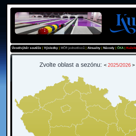
Úvod/výběr soutěže
|
Výsledky
|
MČR jednotlivců
|
Aktuality
|
Návody
|
ČKA
|
Kužel
Zvolte oblast a sezónu:
<
2025/2026
>