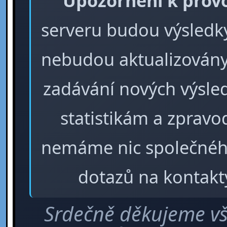
Upozornění k prov
serveru budou výsledky 
nebudou aktualizovány
zadávání nových výsle
statistikám a zpra
nemáme nic společného
dotazů na kontakt
Srdečně děkujeme vš