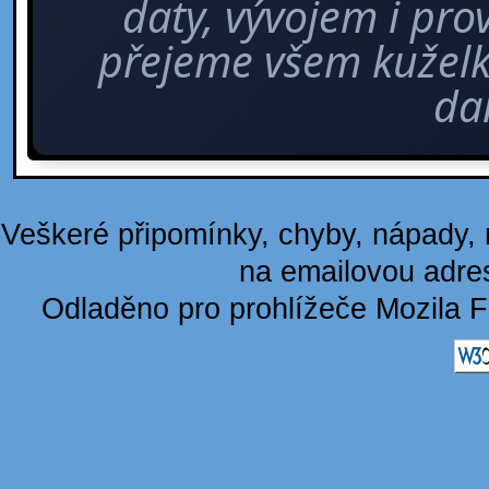
daty, vývojem i pro
přejeme všem kuže
dal
Veškeré připomínky, chyby, nápady, n
na emailovou adre
Odladěno pro prohlížeče Mozila F