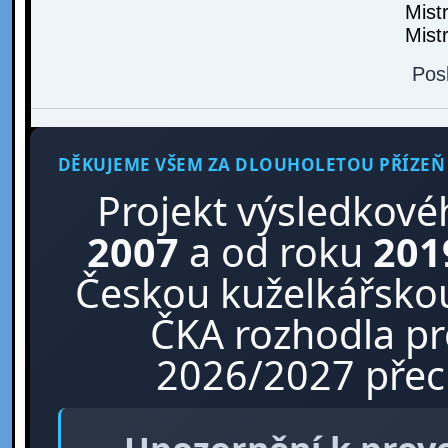
Mist
Mist
Pos
DĚKUJEME VŠEM ZA DLOUHOLETOU PŘÍZEŇ
Projekt výsledkové
2007
a od roku
201
Českou kuželkářskou
ČKA rozhodla p
2026/2027 přech