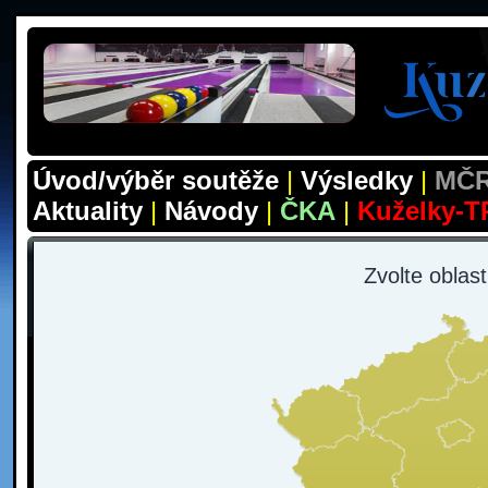
Úvod/výběr soutěže
|
Výsledky
|
MČR
Aktuality
|
Návody
|
ČKA
|
Kuželky-T
Zvolte oblas