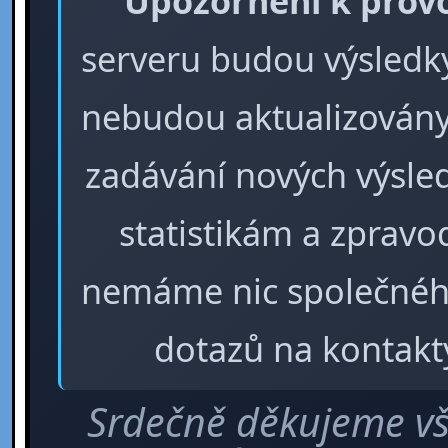
Upozornění k prov
serveru budou výsledky 
nebudou aktualizovány
zadávání nových výsle
statistikám a zpra
nemáme nic společného
dotazů na kontakt
Srdečně děkujeme vš