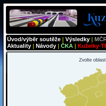
Úvod/výběr soutěže
|
Výsledky
|
MČR
Aktuality
|
Návody
|
ČKA
|
Kuželky-T
Zvolte oblas