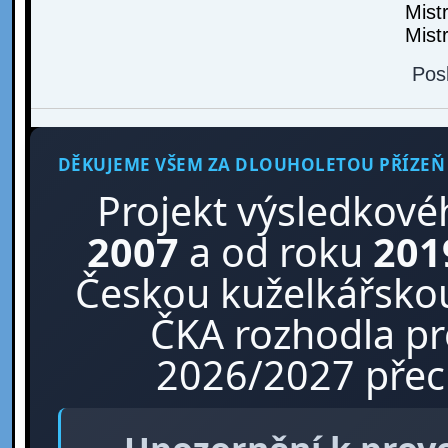
Mist
Mist
Pos
DĚKUJEME VŠEM ZA DLOUHOLETOU PŘÍZEŇ
Projekt výsledkové
2007
a od roku
201
Českou kuželkářskou
ČKA rozhodla p
2026/2027 přech