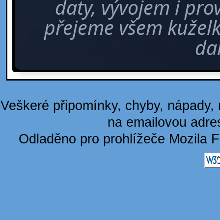
daty, vývojem i pro
přejeme všem kuže
dal
Veškeré připomínky, chyby, nápady, n
na emailovou adre
Odladěno pro prohlížeče Mozila F