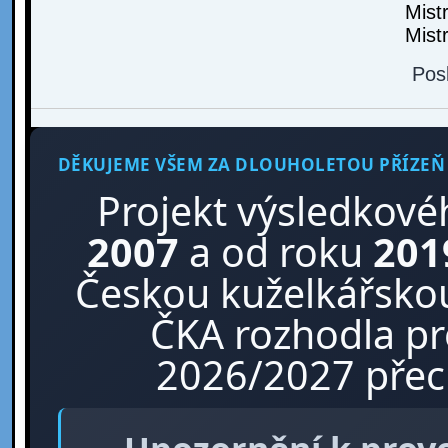
Mist
Mist
Pos
DĚKUJEME VŠEM ZA DLOUHOLETOU PŘÍZEŇ
Projekt výsledkové
2007
a od roku
201
Českou kuželkářskou
ČKA rozhodla p
2026/2027 přech