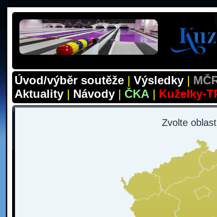
Úvod/výběr soutěže
|
Výsledky
|
MČR
Aktuality
|
Návody
|
ČKA
|
Kuželky-T
Zvolte oblas