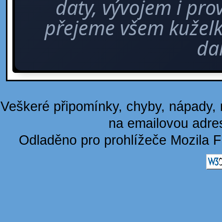
daty, vývojem i pro
přejeme všem kuže
dal
Veškeré připomínky, chyby, nápady, n
na emailovou adre
Odladěno pro prohlížeče Mozila F