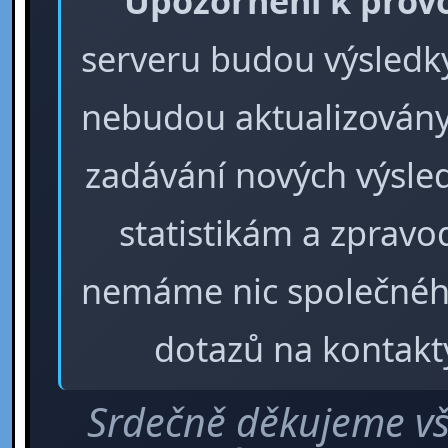
Upozornění k prov
serveru budou výsledky 
nebudou aktualizovány
zadávání nových výsle
statistikám a zpra
nemáme nic společného
dotazů na kontakt
Srdečně děkujeme vš