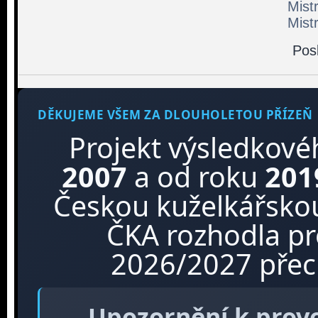
Mist
Mist
Pos
DĚKUJEME VŠEM ZA DLOUHOLETOU PŘÍZEŇ
Projekt výsledkové
2007
a od roku
201
Českou kuželkářskou
ČKA rozhodla p
2026/2027 přech
Upozornění k prov