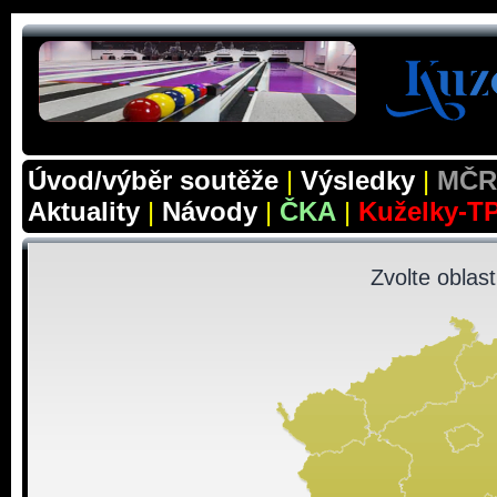
Úvod/výběr soutěže
|
Výsledky
|
MČR 
Aktuality
|
Návody
|
ČKA
|
Kuželky-T
Zvolte oblas