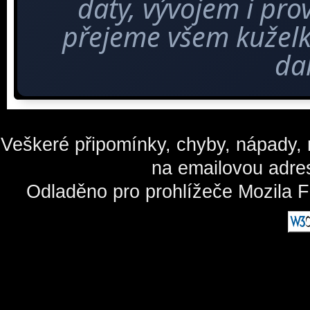
daty, vývojem i pro
přejeme všem kuže
dal
Veškeré připomínky, chyby, nápady, n
na emailovou adre
Odladěno pro prohlížeče Mozila F