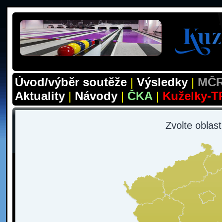
Úvod/výběr soutěže
|
Výsledky
|
MČR
Aktuality
|
Návody
|
ČKA
|
Kuželky-T
Zvolte oblas