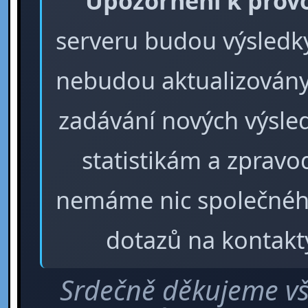
Upozornění k prov
serveru budou výsledky 
nebudou aktualizovány
zadávání nových výsle
statistikám a zpra
nemáme nic společného
dotazů na kontakt
Srdečně děkujeme vš