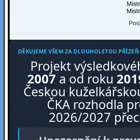
Mist
Mist
Pos
DĚKUJEME VŠEM ZA DLOUHOLETOU PŘÍZEŇ
Projekt výsledkové
2007
a od roku
201
Českou kuželkářskou
ČKA rozhodla p
2026/2027 přech