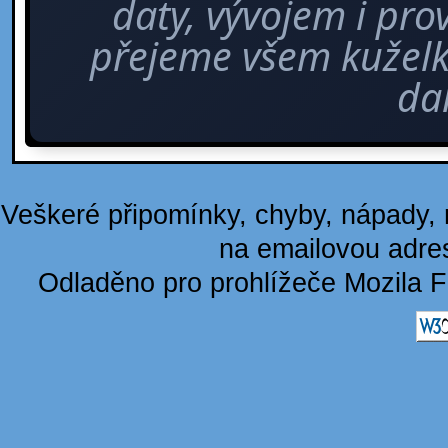
daty, vývojem i pro
přejeme všem kuže
dal
Veškeré připomínky, chyby, nápady, n
na emailovou adre
Odladěno pro prohlížeče Mozila F